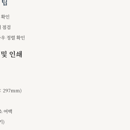
 팁
 확인
태 점검
좌우 정렬 확인
 및 인쇄
 × 297mm)
)
소 여백
기)